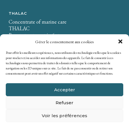
THALAC
Concentrate of marine care
THALAC
Beauty treatment in 6 steps
Gérer le consentement aux cookies
OUR PARTNER BRANDS
Pour offrir les meilleures expériences, nous utilisons des technologies telles que les cookies
pour stocker et/ou accéder aux informations des appareils. Le fait de consentir à ces
Osmaé
technologies nous permettra de traiter des données telles que le comportement de
navigation ou les ID uniques sur ce site. Le fait de ne pas consentir ou de retirer son
consentement peut avoir un effet négatif sur certaines caractéristiques et fonctions.
Accepter
Refuser
Copyright © 2026 SICOBEL. All rights reserved
Voir les préférences
Privacy policy
|
Legal notices
|
Sitemap