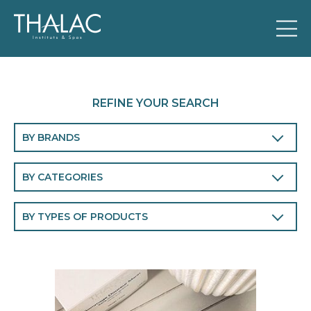
REFINE YOUR SEARCH
BY BRANDS
THALAC
BY CATEGORIES
Body
BY TYPES OF PRODUCTS
Face
Cleansers and make-up removers
Men
Eye and lip contour
Perfumes
Face masks
Chronobiology